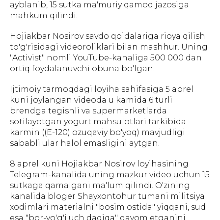
ayblanib, 15 sutka ma'muriy qamoq jazosiga
mahkum qilindi.
Hojiakbar Nosirov savdo qoidalariga rioya qilish
to'g'risidagi videoroliklari bilan mashhur. Uning
"Activist" nomli YouTube-kanaliga 500 000 dan
ortiq foydalanuvchi obuna bo'lgan.
Ijtimoiy tarmoqdagi loyiha sahifasiga 5 aprel
kuni joylangan videoda u kamida 6 turli
brendga tegishli va supermarketlarda
sotilayotgan yogurt mahsulotlari tarkibida
karmin ((E-120) ozuqaviy bo'yoq) mavjudligi
sababli ular halol emasligini aytgan.
8 aprel kuni Hojiakbar Nosirov loyihasining
Telegram-kanalida uning mazkur video uchun 15
sutkaga qamalgani ma'lum qilindi. O'zining
kanalida bloger Shayxontohur tumani militsiya
xodimlari materialni "bosim ostida" yiqqani, sud
esa "bor-yo'g'i uch daqiqa" davom etganini