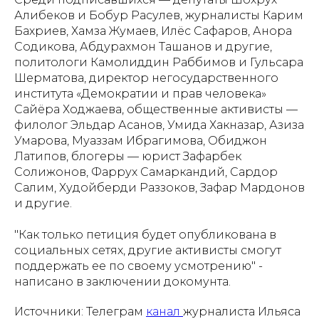
Алибеков и Бобур Расулев, журналисты Карим
Бахриев, Хамза Жумаев, Илёс Сафаров, Анора
Содикова, Абдурахмон Ташанов и другие,
политологи Камолиддин Раббимов и Гульсара
Шерматова, директор негосударственного
института «Демократии и прав человека»
Сайёра Ходжаева, общественные активисты —
филолог Эльдар Асанов, Умида Хакназар, Азиза
Умарова, Муаззам Ибрагимова, Обиджон
Латипов, блогеры — юрист Зафарбек
Солижонов, Фаррух Самаркандий, Сардор
Салим, Худойберди Раззоков, Зафар Мардонов
и другие.
"Как только петиция будет опубликована в
социальных сетях, другие активисты смогут
поддержать ее по своему усмотрению" -
написано в заключении докомунта.
Источники: Телеграм
канал
журналиста Ильяса