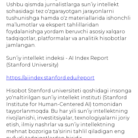
Ushbu qismda jurnalistlarga sun’iy intellekt
sohasidagi tez o‘zgarayotgan jarayonlarni
tushunishga hamda o‘z materiallarida ishonchli
ma’lumotlar va ekspert tahlillaridan
foydalanishga yordam beruvchi asosiy xalqaro
tadqiqotlar, platformalar va analitik hisobotlar
jamlangan.
Sun’iy intellekt indeksi - AI Index Report
(Stanford University)
https://aiindex.stanford.edu/report
Hisobot Stenford universiteti qoshidagi insonga
yo‘naltirilgan sun’iy intellekt instituti (Stanford
Institute for Human-Centered AI) tomonidan
tayyorlanmoqda. Bu har yili sun’iy intellektning
rivojlanishi, investitsiyalar, texnologiyalarni joriy
etish, ilmiy nashrlar va sun’iy intellektning
mehnat bozoriga ta’sirini tahlil qiladigan eng