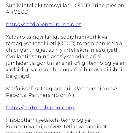
Sun’iy intellekt tamoyillari - OECD Principles on
AI (OECD)
https://oecd.ai/en/ai-principles
Xalqaro tamoyillar Iqtisodiy hamkorlik va
taraqqiyot tashkiloti (OECD) tomonidan ishlab
chiqilgan. Hujjat sun’iy intellektni mas’uliyatli
rivojlantirishning asosiy standartlarini,
jumladan, algoritmlar shaffofligi, texnologiyalar
xavfsizligi va inson huquqlarini himoya qilishni
belgilaydi.
Mas’uliyatli AI tadqiqotlari - Partnership on AI
Reports (Partnership on AI)
https://partnershiponai.org
Hisobotlarni yetakchi texnologiya
kompaniyalari, universitetlar va tadqiqot