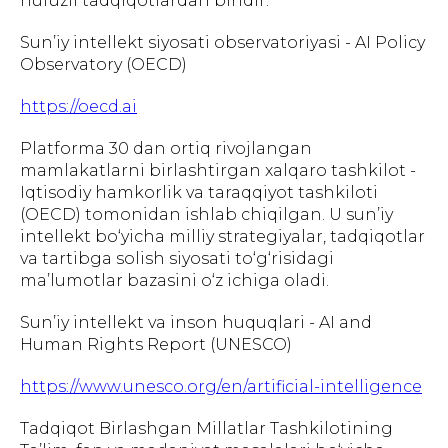
nufuzli tadqiqotlardan biridir.
Sun’iy intellekt siyosati observatoriyasi - AI Policy
Observatory (OECD)
https://oecd.ai
Platforma 30 dan ortiq rivojlangan
mamlakatlarni birlashtirgan xalqaro tashkilot -
Iqtisodiy hamkorlik va taraqqiyot tashkiloti
(OECD) tomonidan ishlab chiqilgan. U sun’iy
intellekt bo‘yicha milliy strategiyalar, tadqiqotlar
va tartibga solish siyosati to‘g‘risidagi
ma’lumotlar bazasini o‘z ichiga oladi.
Sun’iy intellekt va inson huquqlari - AI and
Human Rights Report (UNESCO)
https://www.unesco.org/en/artificial-intelligence
Tadqiqot Birlashgan Millatlar Tashkilotining