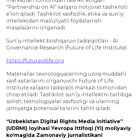
markazlari tomonidan tashkil etilgan
"Partnership on AI" xalqaro notijorat tashkiloti
e’lon qiladi. Tashkilot xavfsizlik, etika va sun’iy
intellektdan mas’uliyatli foydalanish
masalalarini o‘rganadi.
Sun’iy intellekt boshqaruvi tadqiqotlari - AI
Governance Research (Future of Life Institute)
https://futureoflife.org
Materiallar texnologiyalarning uzoq muddatli
xavf-xatarlarini o‘rganuvchi Future of Life
Institute xalqaro tadqiqot markazi tomonidan
chop etiladi. Tashkilot sun’iy intellektni tartibga
solish, texnologiyalar xavfsizligi va ularning
jamiyatga potensial ta’sirini tahlil qiladi.
“Uzbekistan Digital Rights Media Initiative”
(UDRMI) loyihasi Yevropa Ittifoqi (YI) moliyaviy
ko‘magida Zamonaviy jurnalistikani