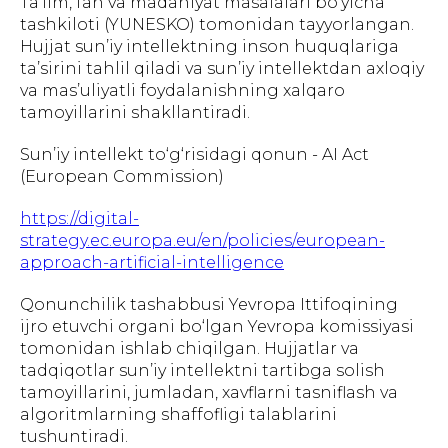
Ta’lim, fan va madaniyat masalalari bo‘yicha
tashkiloti (YUNESKO) tomonidan tayyorlangan.
Hujjat sun’iy intellektning inson huquqlariga
ta’sirini tahlil qiladi va sun’iy intellektdan axloqiy
va mas’uliyatli foydalanishning xalqaro
tamoyillarini shakllantiradi.
Sun’iy intellekt to‘g‘risidagi qonun - AI Act
(European Commission)
https://digital-
strategy.ec.europa.eu/en/policies/european-
approach-artificial-intelligence
Qonunchilik tashabbusi Yevropa Ittifoqining
ijro etuvchi organi bo‘lgan Yevropa komissiyasi
tomonidan ishlab chiqilgan. Hujjatlar va
tadqiqotlar sun’iy intellektni tartibga solish
tamoyillarini, jumladan, xavflarni tasniflash va
algoritmlarning shaffofligi talablarini
tushuntiradi.