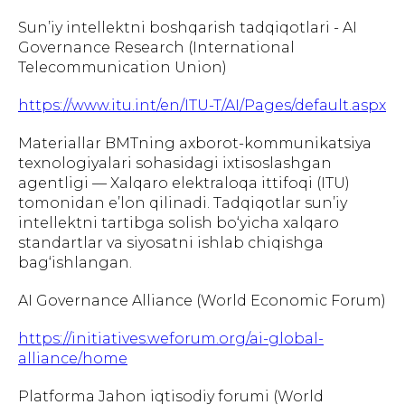
Sun’iy intellektni boshqarish tadqiqotlari - AI
Governance Research (International
Telecommunication Union)
https://www.itu.int/en/ITU-T/AI/Pages/default.aspx
Materiallar BMTning axborot-kommunikatsiya
texnologiyalari sohasidagi ixtisoslashgan
agentligi — Xalqaro elektraloqa ittifoqi (ITU)
tomonidan e’lon qilinadi. Tadqiqotlar sun’iy
intellektni tartibga solish bo‘yicha xalqaro
standartlar va siyosatni ishlab chiqishga
bag‘ishlangan.
AI Governance Alliance (World Economic Forum)
https://initiatives.weforum.org/ai-global-
alliance/home
Platforma Jahon iqtisodiy forumi (World