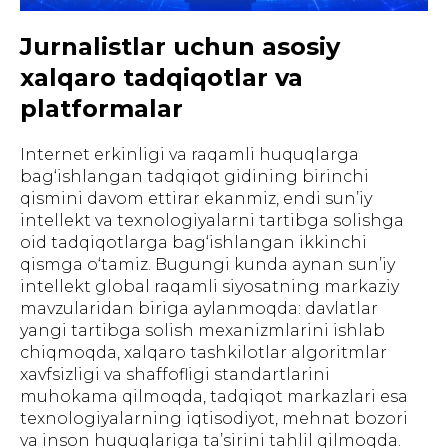
Jurnalistlar uchun asosiy
xalqaro tadqiqotlar va
platformalar
Internet erkinligi va raqamli huquqlarga
bag‘ishlangan tadqiqot gidining birinchi
qismini davom ettirar ekanmiz, endi sun’iy
intellekt va texnologiyalarni tartibga solishga
oid tadqiqotlarga bag‘ishlangan ikkinchi
qismga o‘tamiz. Bugungi kunda aynan sun’iy
intellekt global raqamli siyosatning markaziy
mavzularidan biriga aylanmoqda: davlatlar
yangi tartibga solish mexanizmlarini ishlab
chiqmoqda, xalqaro tashkilotlar algoritmlar
xavfsizligi va shaffofligi standartlarini
muhokama qilmoqda, tadqiqot markazlari esa
texnologiyalarning iqtisodiyot, mehnat bozori
va inson huquqlariga ta’sirini tahlil qilmoqda.