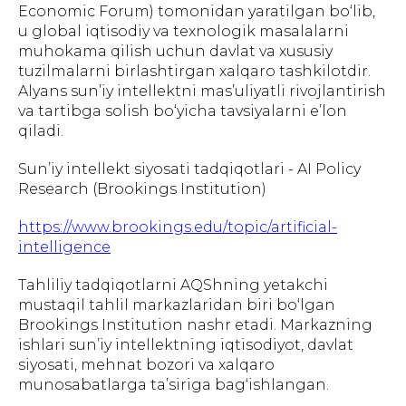
Economic Forum) tomonidan yaratilgan bo‘lib,
u global iqtisodiy va texnologik masalalarni
muhokama qilish uchun davlat va xususiy
tuzilmalarni birlashtirgan xalqaro tashkilotdir.
Alyans sun’iy intellektni mas’uliyatli rivojlantirish
va tartibga solish bo‘yicha tavsiyalarni e’lon
qiladi.
Sun’iy intellekt siyosati tadqiqotlari - AI Policy
Research (Brookings Institution)
https://www.brookings.edu/topic/artificial-
intelligence
Tahliliy tadqiqotlarni AQShning yetakchi
mustaqil tahlil markazlaridan biri bo‘lgan
Brookings Institution nashr etadi. Markazning
ishlari sun’iy intellektning iqtisodiyot, davlat
siyosati, mehnat bozori va xalqaro
munosabatlarga ta’siriga bag‘ishlangan.