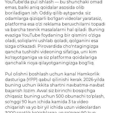
YouTube'da pul ishlash — bu shunchaki omad
emas, balki aniq qoidalar asosida olib
boriladigan ish. Oddiy qilib aytganda: siz
odamlarga qiziqarli bo'lgan videolar yaratasiz,
platforma esa o'zi reklama beruvchilarni topadi
va barcha texnik masalalarni hal qiladi. Buning
evaziga YouTube foydaning bir qismini o'ziga
oladi, soliqlarni ushlab qoladi, qolganini esa
sizga o'tkazadi. Pirovardida cho'ntagingizga
qancha tushishi videoning sifatiga, uni kim
ko'rayotganiga va siz platforma qoidalariga
qanchalik rioya qilayotganingizga bog'liq.
Pul olishni boshlash uchun kanal Hamkorlik
dasturiga (YPP) qabul qilinishi kerak. 2026-yilda
buning uchun ikkita shartni navbatma-navbat
bajarish lozim. Avval siz birinchi bosqichga
chiqasiz: buning uchun 500 obunachi to'plash,
so'nggi 90 kun ichida kamida 3 ta video
chiqarish va yo bir yil ichida uzun videolardan
3000 soatlik ko'rishlarga, yo so'nggi 90 kun