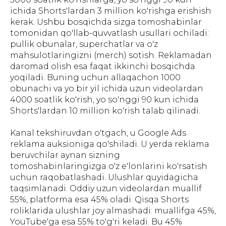
ichida Shorts'lardan 3 million ko'rishga erishish
kerak. Ushbu bosqichda sizga tomoshabinlar
tomonidan qo'llab-quvvatlash usullari ochiladi:
pullik obunalar, superchatlar va o'z
mahsulotlaringizni (merch) sotish. Reklamadan
daromad olish esa faqat ikkinchi bosqichda
yoqiladi. Buning uchun allaqachon 1000
obunachi va yo bir yil ichida uzun videolardan
4000 soatlik ko'rish, yo so'nggi 90 kun ichida
Shorts'lardan 10 million ko'rish talab qilinadi.
Kanal tekshiruvdan o'tgach, u Google Ads
reklama auksioniga qo'shiladi. U yerda reklama
beruvchilar aynan sizning
tomoshabinlaringizga o'z e'lonlarini ko'rsatish
uchun raqobatlashadi. Ulushlar quyidagicha
taqsimlanadi. Oddiy uzun videolardan muallif
55%, platforma esa 45% oladi. Qisqa Shorts
roliklarida ulushlar joy almashadi: muallifga 45%,
YouTube'ga esa 55% to'g'ri keladi. Bu 45%