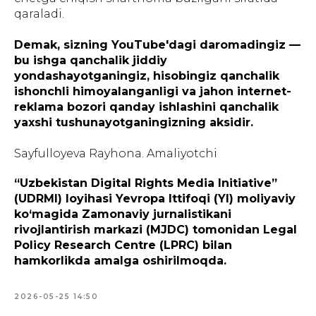
qaraladi.
Demak, sizning YouTube'dagi daromadingiz —
bu ishga qanchalik jiddiy
yondashayotganingiz, hisobingiz qanchalik
ishonchli himoyalanganligi va jahon internet-
reklama bozori qanday ishlashini qanchalik
yaxshi tushunayotganingizning aksidir.
Sayfulloyeva Rayhona. Amaliyotchi
“Uzbekistan Digital Rights Media Initiative”
(UDRMI) loyihasi Yevropa Ittifoqi (YI) moliyaviy
ko‘magida Zamonaviy jurnalistikani
rivojlantirish markazi (MJDC) tomonidan Legal
Policy Research Centre (LPRC) bilan
hamkorlikda amalga oshirilmoqda.
2026-05-25 14:50