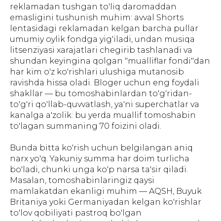
reklamadan tushgan to'liq daromaddan
emasligini tushunish muhim: avval Shorts
lentasidagi reklamadan kelgan barcha pullar
umumiy oylik fondga yig'iladi, undan musiqa
litsenziyasi xarajatlari chegirib tashlanadi va
shundan keyingina qolgan "mualliflar fondi"dan
har kim o'z ko'rishlari ulushiga mutanosib
ravishda hissa oladi. Bloger uchun eng foydali
shakllar — bu tomoshabinlardan to'g'ridan-
to'g'ri qo'llab-quvvatlash, ya'ni superchatlar va
kanalga a'zolik: bu yerda muallif tomoshabin
to'lagan summaning 70 foizini oladi.
Bunda bitta ko'rish uchun belgilangan aniq
narx yo'q. Yakuniy summa har doim turlicha
bo'ladi, chunki unga ko'p narsa ta'sir qiladi.
Masalan, tomoshabinlaringiz qaysi
mamlakatdan ekanligi muhim — AQSH, Buyuk
Britaniya yoki Germaniyadan kelgan ko'rishlar
to'lov qobiliyati pastroq bo'lgan