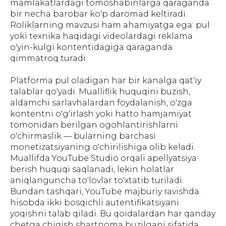
mamlakatlardagi tomoshabinlarga qaraganda
bir necha barobar ko'p daromad keltiradi.
Roliklarning mavzusi ham ahamiyatga ega: pul
yoki texnika haqidagi videolardagi reklama
o'yin-kulgi kontentidagiga qaraganda
qimmatroq turadi.
Platforma pul oladigan har bir kanalga qat'iy
talablar qo'yadi. Mualliflik huquqini buzish,
aldamchi sarlavhalardan foydalanish, o'zga
kontentni o'g'irlash yoki hatto hamjamiyat
tomonidan berilgan ogohlantirishlarni
o'chirmaslik — bularning barchasi
monetizatsiyaning o'chirilishiga olib keladi.
Muallifda YouTube Studio orqali apellyatsiya
berish huquqi saqlanadi, lekin holatlar
aniqlanguncha to'lovlar to'xtatib turiladi.
Bundan tashqari, YouTube majburiy ravishda
hisobda ikki bosqichli autentifikatsiyani
yoqishni talab qiladi. Bu qoidalardan har qanday
chetga chiqish shartnoma buzilgani sifatida