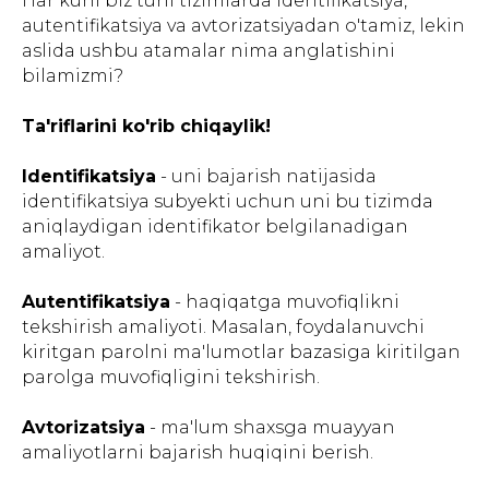
Har kuni biz turli tizimlarda identifikatsiya,
autentifikatsiya va avtorizatsiyadan o'tamiz, lekin
aslida ushbu atamalar nima anglatishini
bilamizmi?
Ta'riflarini ko'rib chiqaylik!
Identifikatsiya
- uni bajarish natijasida
identifikatsiya subyekti uchun uni bu tizimda
aniqlaydigan identifikator belgilanadigan
amaliyot.
Autentifikatsiya
- haqiqatga muvofiqlikni
tekshirish amaliyoti. Masalan, foydalanuvchi
kiritgan parolni ma'lumotlar bazasiga kiritilgan
parolga muvofiqligini tekshirish.
Avtorizatsiya
- ma'lum shaxsga muayyan
amaliyotlarni bajarish huqiqini berish.