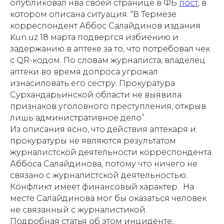
опубликовал нва своей странице в ФБ
пост
, в
котором описана ситуация: “В Термезе
корреспондент Аббос Салайдинов издания
Kun.uz 18 марта подвергся избиению и
задержанию в аптеке за то, что потребовал чек
с QR-кодом. По словам журналиста, владелец
аптеки во время допроса угрожал
изнасиловать его сестру. Прокуратура
Сурхандарьинской области не выявила
признаков уголовного преступления, открыв
лишь административное дело”.
Из описания ясно, что действия аптекаря и
прокуратуры не являются результатом
журналистской деятельности корреспондента
Аббоса Салайдинова, потому что ничего не
связано с журналистской деятельностью.
Конфликт имеет финансовый характер. На
месте Салайдинова мог бы оказаться человек
не связанный с журналистикой.
Подробная статья об этом инциденте,