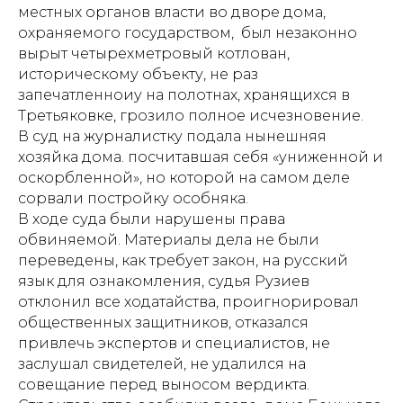
местных органов власти во дворе дома,
охраняемого государством, был незаконно
вырыт четырехметровый котлован,
историческому объекту, не раз
запечатленноиу на полотнах, хранящихся в
Третьяковке, грозило полное исчезновение.
В суд на журналистку подала нынешняя
хозяйка дома. посчитавшая себя «униженной и
оскорбленной», но которой на самом деле
сорвали постройку особняка.
В ходе суда были нарушены права
обвиняемой. Материалы дела не были
переведены, как требует закон, на русский
язык для ознакомления, судья Рузиев
отклонил все ходатайства, проигнорировал
общественных защитников, отказался
привлечь экспертов и специалистов, не
заслушал свидетелей, не удалился на
совещание перед выносом вердикта.