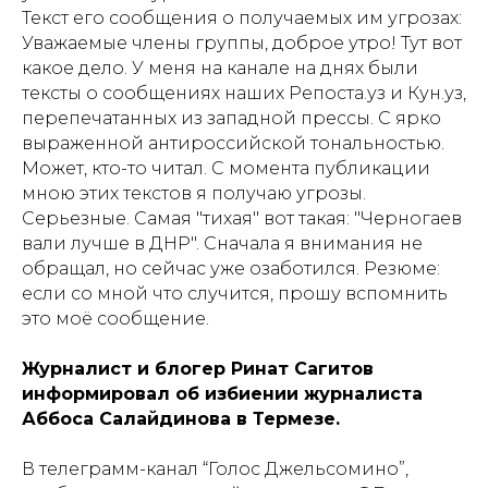
Текст его сообщения о получаемых им угрозах:
Уважаемые члены группы, доброе утро! Тут вот
какое дело. У меня на канале на днях были
тексты о сообщениях наших Репоста.уз и Кун.уз,
перепечатанных из западной прессы. С ярко
выраженной антироссийской тональностью.
Может, кто-то читал. С момента публикации
мною этих текстов я получаю угрозы.
Серьезные. Самая "тихая" вот такая: "Черногаев
вали лучше в ДНР". Сначала я внимания не
обращал, но сейчас уже озаботился. Резюме:
если со мной что случится, прошу вспомнить
это моё сообщение.
Журналист и блогер Ринат Сагитов
информировал об избиении журналиста
Аббоса Салайдинова в Термезе.
В телеграмм-канал “Голос Джельсомино”,