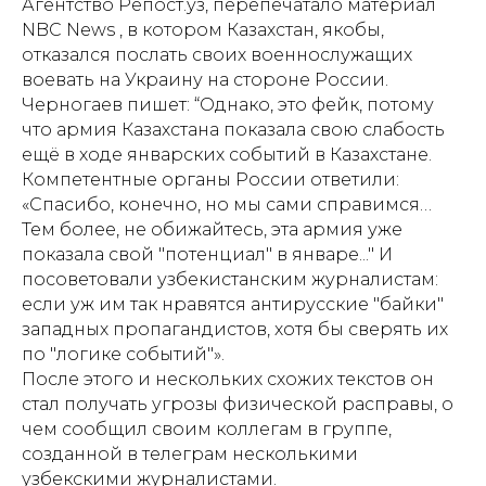
Агентство Репост.уз, перепечатало материал
NBC News , в котором Казахстан, якобы,
отказался послать своих военнослужащих
воевать на Украину на стороне России.
Черногаев пишет: “Однако, это фейк, потому
что армия Казахстана показала свою слабость
ещё в ходе январских событий в Казахстане.
Компетентные органы России ответили:
«Спасибо, конечно, но мы сами справимся…
Тем более, не обижайтесь, эта армия уже
показала свой "потенциал" в январе..." И
посоветовали узбекистанским журналистам:
если уж им так нравятся антирусские "байки"
западных пропагандистов, хотя бы сверять их
по "логике событий"».
После этого и нескольких схожих текстов он
стал получать угрозы физической расправы, о
чем сообщил своим коллегам в группе,
созданной в телеграм несколькими
узбекскими журналистами.