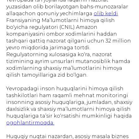
yuzasidan olib borilayotgan bahs-munozaralar
allaqachon qonuniy yechimlarga
olib keldi
.
Fransiyaning Ma’lumotlarni himoya qilish
bo‘yicha regulyatori (CNIL) Amazon
kompaniyasini ombor xodimlarini haddan
tashqari qattiq nazorat qilgani uchun 32 million
yevro miqdorida jarimaga tortdi.
Regulyatorning xulosasiga ko‘ra, nazorat
tizimining ayrim unsurlari mutanosiblik hamda
xodimlarning shaxsiy ma’lumotlarini himoya
qilish tamoyillariga zid bo‘lgan.
Yevropadagi inson huquqlarini himoya qilish
tashkilotlari ham raqamli mehnat monitoringi
insonning asosiy huquqlariga, jumladan, shaxsiy
daxlsizlik va shaxsiy ma’lumotlarni himoya qilish
huquqlariga ta’sir ko‘rsatishi mumkinligi haqida
ogohlantirmoqda.
Huquqiy nuqtai nazardan, asosiy masala biznes