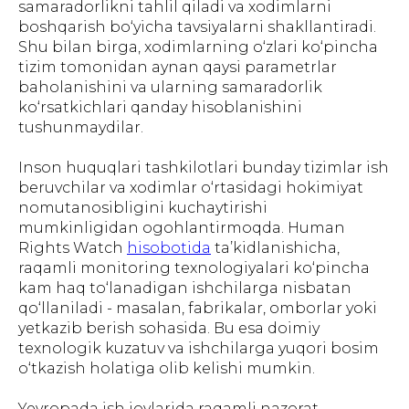
samaradorlikni tahlil qiladi va xodimlarni
boshqarish bo‘yicha tavsiyalarni shakllantiradi.
Shu bilan birga, xodimlarning o‘zlari ko‘pincha
tizim tomonidan aynan qaysi parametrlar
baholanishini va ularning samaradorlik
ko‘rsatkichlari qanday hisoblanishini
tushunmaydilar.
Inson huquqlari tashkilotlari bunday tizimlar ish
beruvchilar va xodimlar o‘rtasidagi hokimiyat
nomutanosibligini kuchaytirishi
mumkinligidan ogohlantirmoqda. Human
Rights Watch
hisobotida
ta’kidlanishicha,
raqamli monitoring texnologiyalari ko‘pincha
kam haq to‘lanadigan ishchilarga nisbatan
qo‘llaniladi - masalan, fabrikalar, omborlar yoki
yetkazib berish sohasida. Bu esa doimiy
texnologik kuzatuv va ishchilarga yuqori bosim
o‘tkazish holatiga olib kelishi mumkin.
Yevropada ish joylarida raqamli nazorat