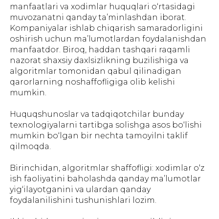
manfaatlari va xodimlar huquqlari o‘rtasidagi
muvozanatni qanday ta’minlashdan iborat.
Kompaniyalar ishlab chiqarish samaradorligini
oshirish uchun ma’lumotlardan foydalanishdan
manfaatdor. Biroq, haddan tashqari raqamli
nazorat shaxsiy daxlsizlikning buzilishiga va
algoritmlar tomonidan qabul qilinadigan
qarorlarning noshaffofligiga olib kelishi
mumkin.
Huquqshunoslar va tadqiqotchilar bunday
texnologiyalarni tartibga solishga asos bo‘lishi
mumkin bo‘lgan bir nechta tamoyilni taklif
qilmoqda.
Birinchidan, algoritmlar shaffofligi: xodimlar o‘z
ish faoliyatini baholashda qanday ma’lumotlar
yig‘ilayotganini va ulardan qanday
foydalanilishini tushunishlari lozim.