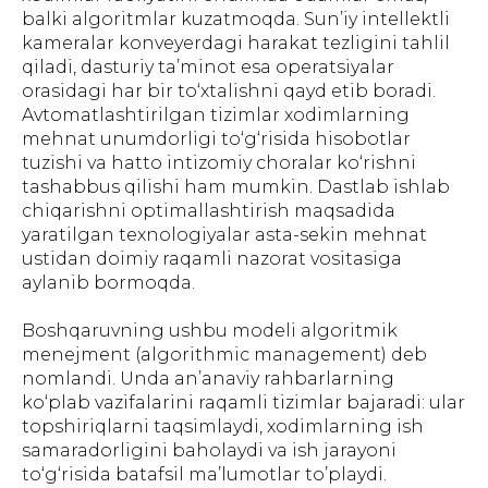
balki algoritmlar kuzatmoqda. Sun’iy intellektli
kameralar konveyerdagi harakat tezligini tahlil
qiladi, dasturiy ta’minot esa operatsiyalar
orasidagi har bir to‘xtalishni qayd etib boradi.
Avtomatlashtirilgan tizimlar xodimlarning
mehnat unumdorligi to‘g‘risida hisobotlar
tuzishi va hatto intizomiy choralar ko‘rishni
tashabbus qilishi ham mumkin. Dastlab ishlab
chiqarishni optimallashtirish maqsadida
yaratilgan texnologiyalar asta-sekin mehnat
ustidan doimiy raqamli nazorat vositasiga
aylanib bormoqda.
Boshqaruvning ushbu modeli algoritmik
menejment (algorithmic management) deb
nomlandi. Unda an’anaviy rahbarlarning
ko‘plab vazifalarini raqamli tizimlar bajaradi: ular
topshiriqlarni taqsimlaydi, xodimlarning ish
samaradorligini baholaydi va ish jarayoni
to‘g‘risida batafsil ma’lumotlar to’playdi.