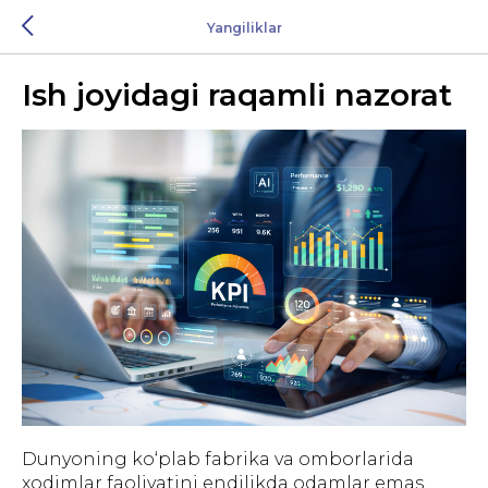
Yangiliklar
Ish joyidagi raqamli nazorat
Dunyoning ko‘plab fabrika va omborlarida
xodimlar faoliyatini endilikda odamlar emas,