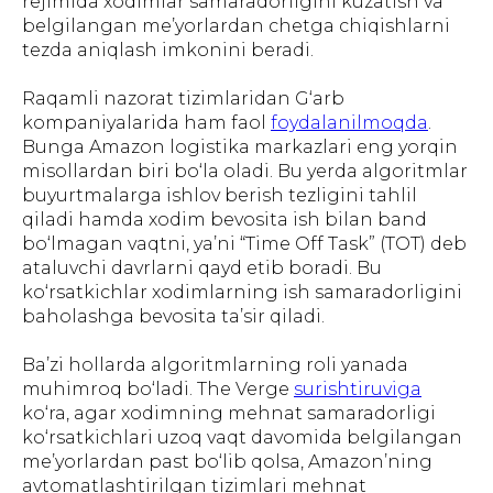
rejimida xodimlar samaradorligini kuzatish va
belgilangan me’yorlardan chetga chiqishlarni
tezda aniqlash imkonini beradi.
Raqamli nazorat tizimlaridan G‘arb
kompaniyalarida ham faol
foydalanilmoqda
.
Bunga Amazon logistika markazlari eng yorqin
misollardan biri bo‘la oladi. Bu yerda algoritmlar
buyurtmalarga ishlov berish tezligini tahlil
qiladi hamda xodim bevosita ish bilan band
bo‘lmagan vaqtni, ya’ni “Time Off Task” (TOT) deb
ataluvchi davrlarni qayd etib boradi. Bu
ko‘rsatkichlar xodimlarning ish samaradorligini
baholashga bevosita ta’sir qiladi.
Ba’zi hollarda algoritmlarning roli yanada
muhimroq bo‘ladi. The Verge
surishtiruviga
ko‘ra, agar xodimning mehnat samaradorligi
ko‘rsatkichlari uzoq vaqt davomida belgilangan
me’yorlardan past bo‘lib qolsa, Amazon’ning
avtomatlashtirilgan tizimlari mehnat