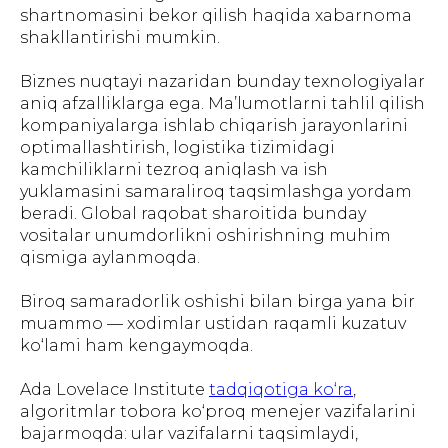
shartnomasini bekor qilish haqida xabarnoma
shakllantirishi mumkin.
Biznes nuqtayi nazaridan bunday texnologiyalar
aniq afzalliklarga ega. Ma’lumotlarni tahlil qilish
kompaniyalarga ishlab chiqarish jarayonlarini
optimallashtirish, logistika tizimidagi
kamchiliklarni tezroq aniqlash va ish
yuklamasini samaraliroq taqsimlashga yordam
beradi. Global raqobat sharoitida bunday
vositalar unumdorlikni oshirishning muhim
qismiga aylanmoqda.
Biroq samaradorlik oshishi bilan birga yana bir
muammo — xodimlar ustidan raqamli kuzatuv
ko‘lami ham kengaymoqda.
Ada Lovelace Institute
tadqiqotiga ko‘ra
,
algoritmlar tobora ko‘proq menejer vazifalarini
bajarmoqda: ular vazifalarni taqsimlaydi,