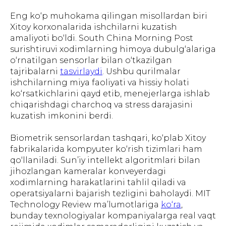
Eng ko‘p muhokama qilingan misollardan biri
Xitoy korxonalarida ishchilarni kuzatish
amaliyoti bo‘ldi. South China Morning Post
surishtiruvi xodimlarning himoya dubulg‘alariga
o‘rnatilgan sensorlar bilan o‘tkazilgan
tajribalarni
tasvirlaydi
. Ushbu qurilmalar
ishchilarning miya faoliyati va hissiy holati
ko‘rsatkichlarini qayd etib, menejerlarga ishlab
chiqarishdagi charchoq va stress darajasini
kuzatish imkonini berdi.
Biometrik sensorlardan tashqari, ko‘plab Xitoy
fabrikalarida kompyuter ko‘rish tizimlari ham
qo‘llaniladi. Sun’iy intellekt algoritmlari bilan
jihozlangan kameralar konveyerdagi
xodimlarning harakatlarini tahlil qiladi va
operatsiyalarni bajarish tezligini baholaydi. MIT
Technology Review ma’lumotlariga
ko‘ra
,
bunday texnologiyalar kompaniyalarga real vaqt