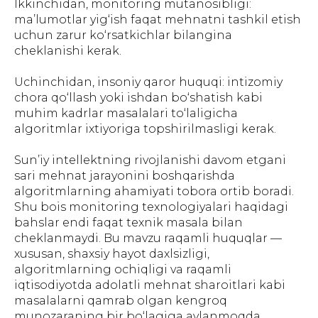
Ikkinchidan, monitoring mutanosibligi:
ma’lumotlar yig‘ish faqat mehnatni tashkil etish
uchun zarur ko‘rsatkichlar bilangina
cheklanishi kerak.
Uchinchidan, insoniy qaror huquqi: intizomiy
chora qo‘llash yoki ishdan bo‘shatish kabi
muhim kadrlar masalalari to‘laligicha
algoritmlar ixtiyoriga topshirilmasligi kerak.
Sun’iy intellektning rivojlanishi davom etgani
sari mehnat jarayonini boshqarishda
algoritmlarning ahamiyati tobora ortib boradi.
Shu bois monitoring texnologiyalari haqidagi
bahslar endi faqat texnik masala bilan
cheklanmaydi. Bu mavzu raqamli huquqlar —
xususan, shaxsiy hayot daxlsizligi,
algoritmlarning ochiqligi va raqamli
iqtisodiyotda adolatli mehnat sharoitlari kabi
masalalarni qamrab olgan kengroq
munozaraning bir bo‘lagiga aylanmoqda.