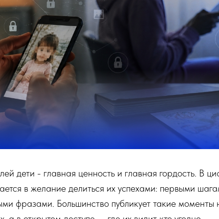
лей дети - главная ценность и главная гордость. В ци
ается в желание делиться их успехами: первыми шаг
ми фразами. Большинство публикует такие моменты 
х, а в открытом доступе — где их видит кто угодно.