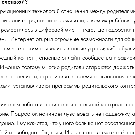
 слежкой?
рмационных технологий отношения между родителями
сли раньше родители переживали, с кем их ребёнок гу
ереместилась в цифровой мир — туда, где подростки
ени. Интернет открыл огромные возможности для общ
 вместе с этим появились и новые угрозы: кибербулли
едный контент, опасные онлайн-сообщества и зависи
 Именно поэтому многие родители стараются держать
яют переписки, ограничивают время пользования тел
ами, устанавливают программы родительского контр
чивается забота и начинается тотальный контроль, по
ие. Подросток начинает чувствовать не поддержку, 
ение. Ему кажется, что у него больше нет собственно
бой и свободно общаться. Из-за этого в семье всё ча