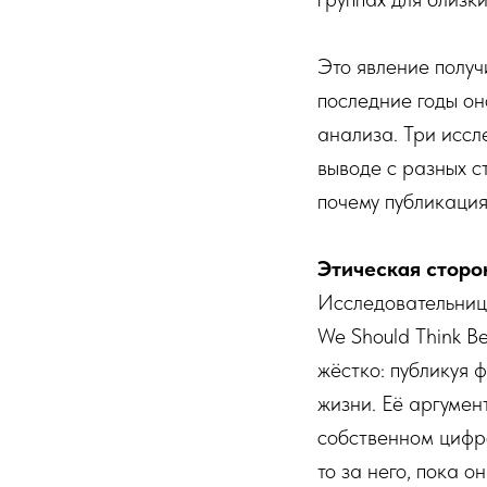
Это явление получи
последние годы он
анализа. Три иссл
выводе с разных с
почему публикация
Этическая сторо
Исследовательниц
We Should Think B
жёстко: публикуя 
жизни. Её аргумен
собственном цифро
то за него, пока о