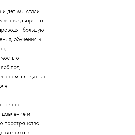
 и детьми стали
ляет во дворе, то
 проводят большую
ения, обучения и
нг,
мость от
 всё под
ефоном, следят за
оля.
степенно
а давление и
го пространства,
ще возникают