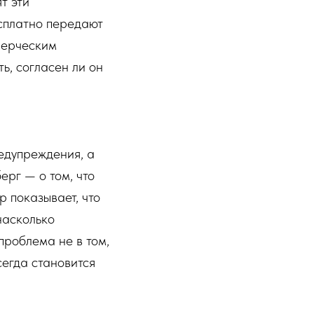
т эти
сплатно передают
мерческим
ь, согласен ли он
редупреждения, а
ерг — о том, что
 показывает, что
насколько
проблема не в том,
сегда становится