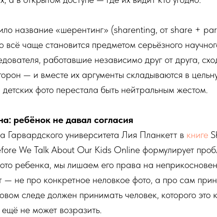
ло название «шерентинг» (sharenting, от share + pare
о всё чаще становится предметом серьёзного научно
едователя, работавшие независимо друг от друга, схо
торон — и вместе их аргументы складываются в цельну
 детских фото перестала быть нейтральным жестом.
на: ребёнок не давал согласия
а Гарвардского университета Лия Планкетт в
книге
S
efore We Talk About Our Kids Online формулирует про
фото ребенка, мы лишаем его права на неприкоснове
т — не про конкретное неловкое фото, а про сам при
вом следе должен принимать человек, которого это ка
н ещё не может возразить.