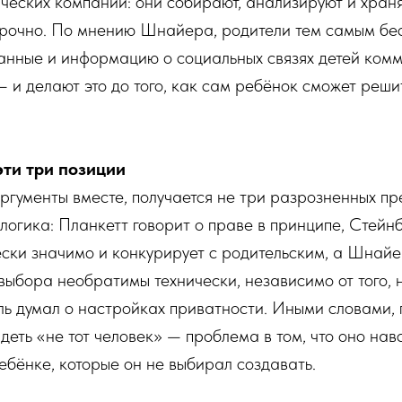
ческих компаний: они собирают, анализируют и храня
рочно. По мнению Шнайера, родители тем самым бе
анные и информацию о социальных связях детей ком
 и делают это до того, как сам ребёнок сможет решит
эти три позиции
аргументы вместе, получается не три разрозненных п
логика: Планкетт говорит о праве в принципе, Стейнб
ски значимо и конкурирует с родительским, а Шнайер
 выбора необратимы технически, независимо от того, 
ь думал о настройках приватности. Иными словами, 
идеть «не тот человек» — проблема в том, что оно нав
ебёнке, которые он не выбирал создавать.