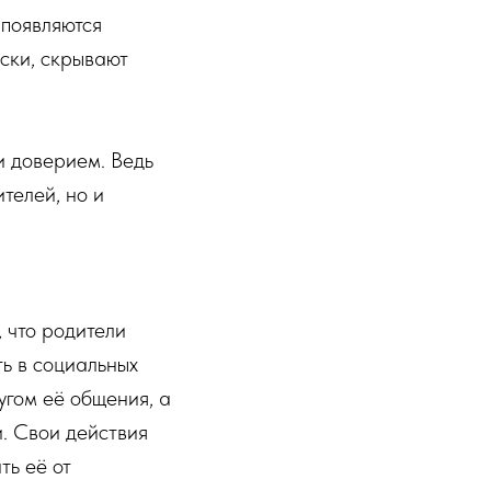
 появляются
иски, скрывают
и доверием. Ведь
телей, но и
 что родители
ь в социальных
угом её общения, а
и. Свои действия
ть её от