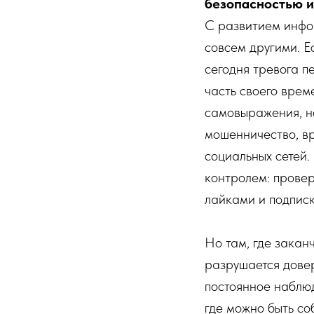
безопасностью и
С развитием инфо
совсем другими. Е
сегодня тревога п
часть своего врем
самовыражения, но
мошенничество, вр
социальных сетей.
контролем: провер
лайками и подписк
Но там, где закан
разрушается довер
постоянное наблюд
где можно быть со