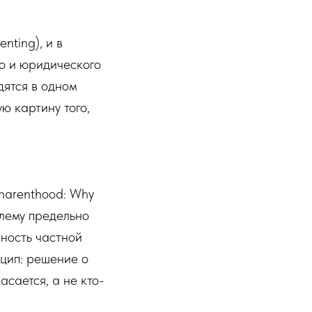
nting), и в
го и юридического
дятся в одном
ю картину того,
harenthood: Why
блему предельно
нность частной
нцип: решение о
сается, а не кто-