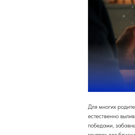
Для многих родите
естественно вылив
победами, забавны
группах для близки