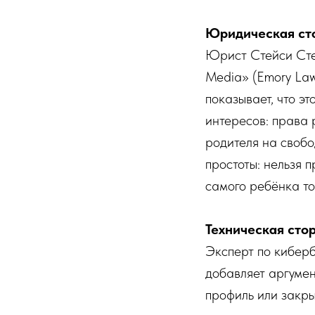
Юридическая сто
Юрист Стейси Ст
Media» (Emory Law
показывает, что э
интересов: права 
родителя на свобо
простоты: нельзя 
самого ребёнка то
Техническая стор
Эксперт по кибер
добавляет аргумен
профиль или закры