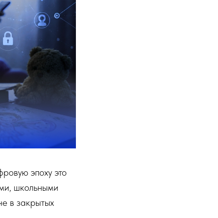
фровую эпоху это
ами, школьными
не в закрытых