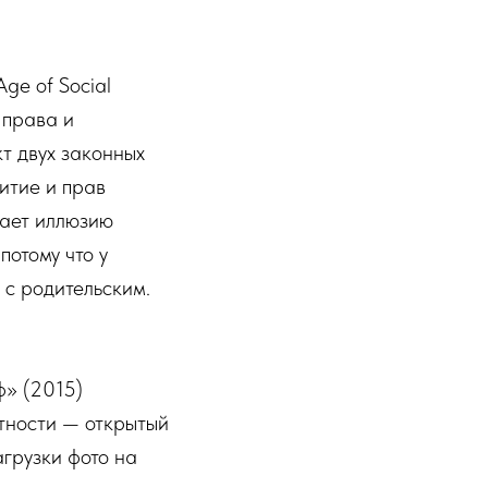
Age of Social
 права и
кт двух законных
итие и прав
мает иллюзию
потому что у
 с родительским.
ф» (2015)
атности — открытый
грузки фото на