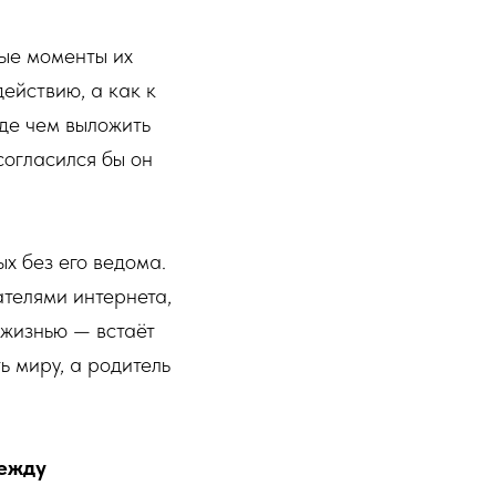
ные моменты их
действию, а как к
де чем выложить
согласился бы он
х без его ведома.
ателями интернета,
 жизнью — встаёт
ь миру, а родитель
между